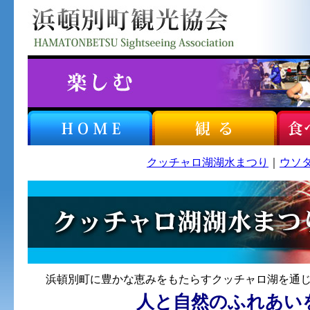
クッチャロ湖湖水まつり
｜
ウソ
浜頓別町に豊かな恵みをもたらすクッチャロ湖を通
人と自然のふれあい