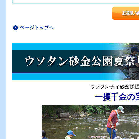
ウソタンナイ砂金採
一攫千金の