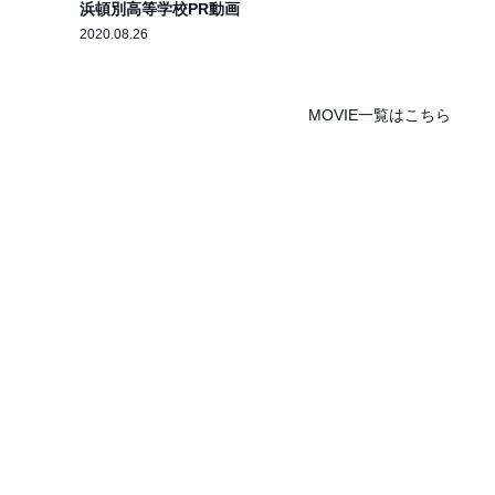
浜頓別高等学校PR動画
2020.08.26
2
MOVIE一覧はこちら